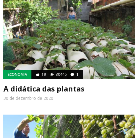
ECONOMIA
19
30446
1
A didática das plantas
30 de dezembro de 2020