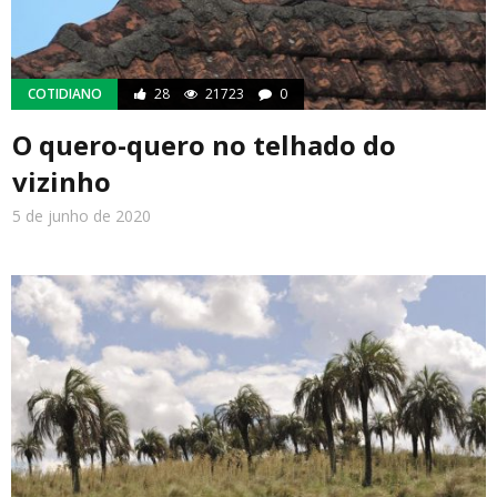
COTIDIANO
28
21723
0
O quero-quero no telhado do
vizinho
5 de junho de 2020