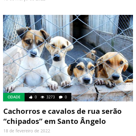
CIDADE
0
3273
0
Cachorros e cavalos de rua serão
“chipados” em Santo Ângelo
18 de fevereiro de 2022