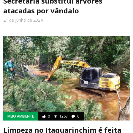
Secretaria substitui árvores
atacadas por vândalo
21 de junho de 2024
MEIO AMBIENTE
0
1263
0
Limpeza no Itaquarinchim é feita