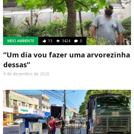
MEIO AMBIENTE
13
3424
0
“Um dia vou fazer uma arvorezinha
dessas”
9 de dezembro de 2020