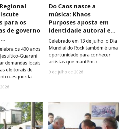
 Regional
Do Caos nasce a
discute
música: Khaos
s para os
Purposes aposta em
s de governo
identidade autoral e…
o…
Celebrado em 13 de julho, o Dia
Mundial do Rock também é uma
elebra os 400 anos
oportunidade para conhecer
Jesuítico-Guarani
artistas que mantêm o...
ar demandas locais
as eleitorais de
9 de julho de 2026
entro-esquerda...
 2026