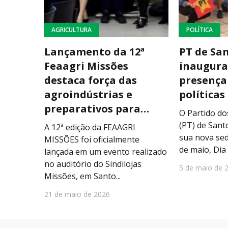
AGRICULTURA
POLÍTICA
Lançamento da 12ª
PT de Sa
Feaagri Missões
inaugura
destaca força das
presença
agroindústrias e
políticas
preparativos para…
O Partido d
(PT) de San
A 12ª edição da FEAAGRI
sua nova sed
MISSÕES foi oficialmente
de maio, Dia 
lançada em um evento realizado
no auditório do Sindilojas
5 de maio de 
Missões, em Santo...
21 de maio de 2026