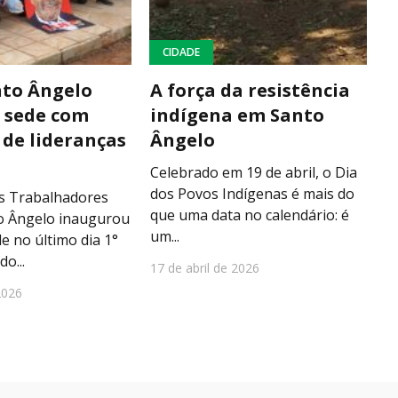
CIDADE
nto Ângelo
A força da resistência
 sede com
indígena em Santo
 de lideranças
Ângelo
Celebrado em 19 de abril, o Dia
dos Povos Indígenas é mais do
os Trabalhadores
que uma data no calendário: é
to Ângelo inaugurou
um...
e no último dia 1°
do...
17 de abril de 2026
2026