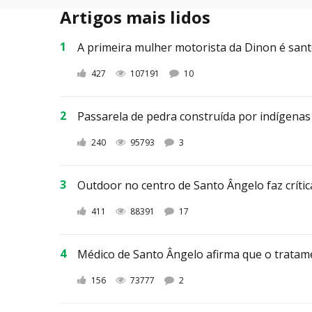
Artigos mais lidos
A primeira mulher motorista da Dinon é san
427
107191
10
Passarela de pedra construída por indígenas 
240
95793
3
Outdoor no centro de Santo Ângelo faz crític
411
88391
17
Médico de Santo Ângelo afirma que o tratame
156
73777
2