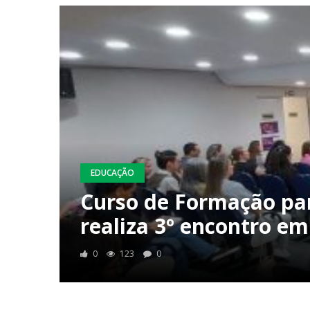
EDUCAÇÃO
Curso de Formação par
realiza 3º encontro e
0
123
0