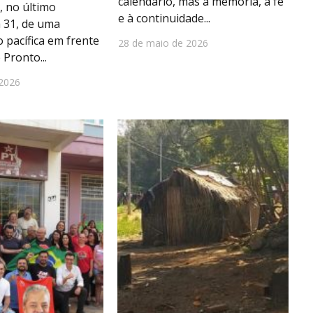
calendário, mas à memória, à fé
, no último
e à continuidade...
 31, de uma
 pacífica em frente
28 de maio de 2026
 Pronto...
 2026