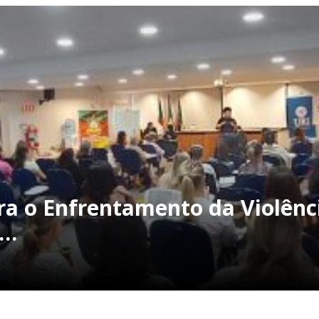
a o Enfrentamento da Violênc
m…