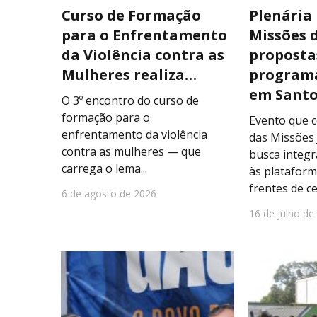
Curso de Formação
Plenária
para o Enfrentamento
Missões 
da Violência contra as
proposta
Mulheres realiza…
programa
em Sant
O 3º encontro do curso de
formação para o
Evento que c
enfrentamento da violência
das Missões 
contra as mulheres — que
busca integr
carrega o lema...
às plataform
frentes de c
6 de agosto de 2026
16 de julho de