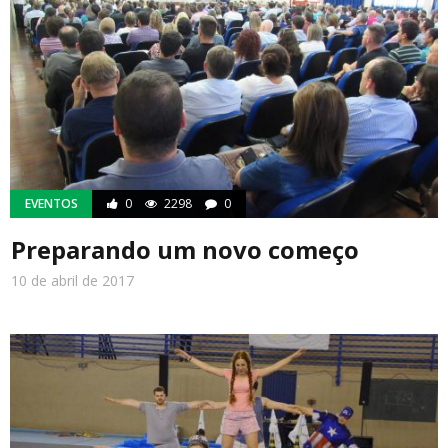
EVENTOS
0
2298
0
Preparando um novo começo
10 de abril de 2017