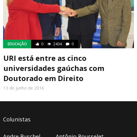
EDUCAÇÃO
0
2404
0
URI está entre as cinco
universidades gaúchas com
Doutorado em Direito
13 de junho de 2016
Colunistas
Andre Ruschel
Antônio Rousselet