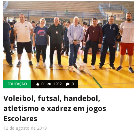
EDUCAÇÃO
0
1932
0
Voleibol, futsal, handebol,
atletismo e xadrez em jogos
Escolares
12 de agosto de 2019