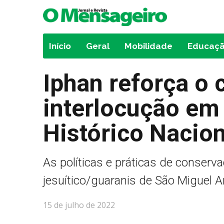
Início
Geral
Mobilidade
Educaç
Iphan reforça o
interlocução em
Histórico Nacio
As políticas e práticas de conser
jesuítico/guaranis de São Miguel A
15 de julho de 2022