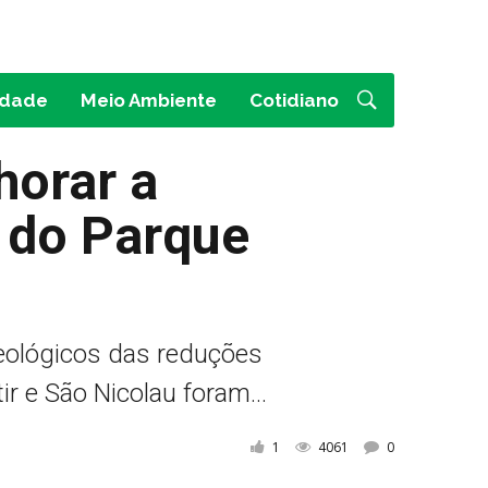
idade
Meio Ambiente
Cotidiano
horar a
 do Parque
ueológicos das reduções
r e São Nicolau foram...
1
4061
0