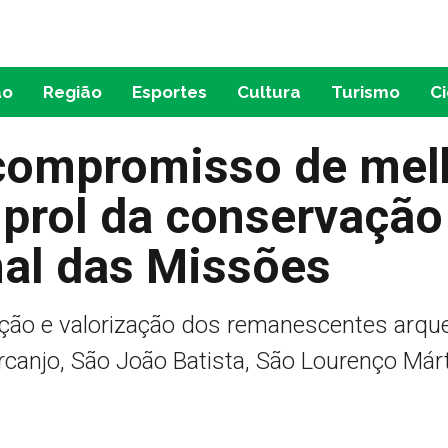
ão
Região
Esportes
Cultura
Turismo
C
 compromisso de mel
 prol da conservação
nal das Missões
vação e valorização dos remanescentes arq
rcanjo, São João Batista, São Lourenço Márti