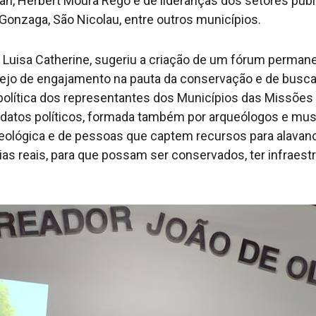
han, Herbert Moura Rego e de lideranças dos setores púb
 Gonzaga, São Nicolau, entre outros municípios.
, Luisa Catherine, sugeriu a criação de um fórum perma
sejo de engajamento na pauta da conservação e de buscar
olítica dos representantes dos Municípios das Missões
datos políticos, formada também por arqueólogos e muse
ueológica e de pessoas que captem recursos para alavanc
ias reais, para que possam ser conservados, ter infraestr