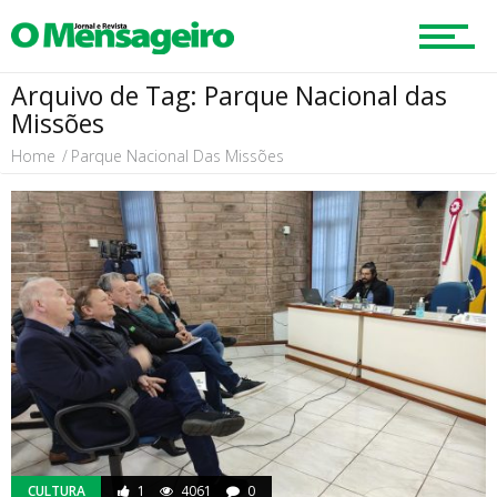
Arquivo de Tag: Parque Nacional das
Mobilidade
Missões
Home
Parque Nacional Das Missões
Educação
Região
Esportes
Cultura
CULTURA
1
4061
0