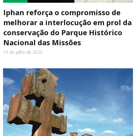
Iphan reforça o compromisso de
melhorar a interlocução em prol da
Turismo
conservação do Parque Histórico
Nacional das Missões
Cidade
15 de julho de 2022
Meio Ambiente
Cotidiano