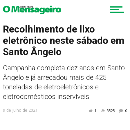
Esportes
Recolhimento de lixo
eletrônico neste sábado em
Cultura
Santo Ângelo
Campanha completa dez anos em Santo
Turismo
Ângelo e já arrecadou mais de 425
toneladas de eletroeletrônicos e
Cidade
eletrodomésticos inservíveis
9 de julho de 2021
1
3525
0
Meio Ambiente