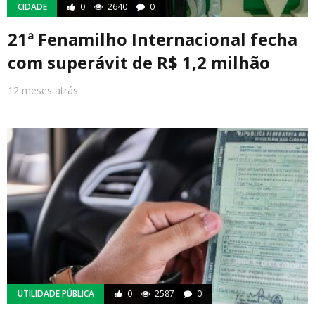
CIDADE
0
2640
0
21ª Fenamilho Internacional fecha
com superávit de R$ 1,2 milhão
12 meses atrás
UTILIDADE PÚBLICA
0
2587
0