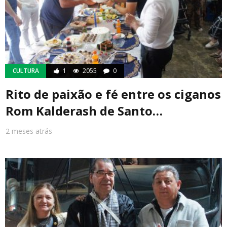
CULTURA
1
2055
0
Rito de paixão e fé entre os ciganos
Rom Kalderash de Santo…
2 meses atrás