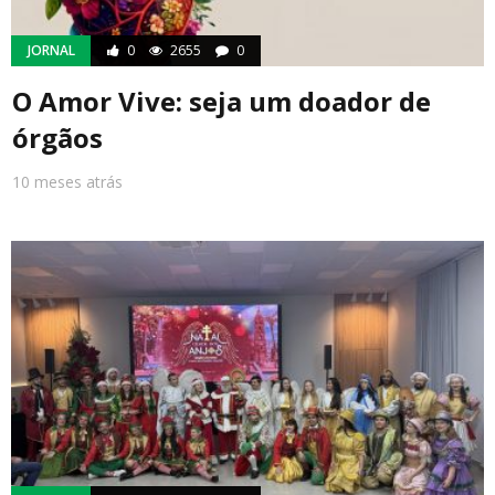
JORNAL
0
2655
0
O Amor Vive: seja um doador de
órgãos
10 meses atrás