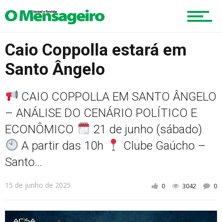
Esportes
Caio Coppolla estará em
Santo Ângelo
Cultura
CAIO COPPOLLA EM SANTO ÂNGELO
Turismo
– ANÁLISE DO CENÁRIO POLÍTICO E
ECONÔMICO
21 de junho (sábado)
A partir das 10h
Clube Gaúcho –
Cidade
Santo...
15 de junho de 2025
0
3042
0
Meio Ambiente