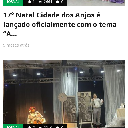
JORNAL
1
2664
0
17º Natal Cidade dos Anjos é
lançado oficialmente com o tema
“A…
9 meses atrás
JORNAL
0
2210
0