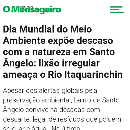
Cultura
Dia Mundial do Meio
Ambiente expõe descaso
Turismo
com a natureza em Santo
Ângelo: lixão irregular
Cidade
ameaça o Rio Itaquarinchin
Apesar dos alertas globais pela
Meio Ambiente
preservação ambiental, bairro de Santo
Ângelo convive há décadas com
descarte ilegal de resíduos que poluem
Cotidiano
solo, ar e água Na última...