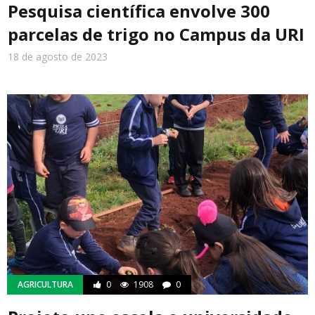
Pesquisa científica envolve 300
parcelas de trigo no Campus da URI
Cidade
18 de agosto de 2023
Meio Ambiente
Cotidiano
AGRICULTURA
0
1908
0