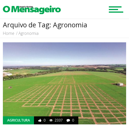
Educação
Arquivo de Tag: Agronomia
Home
Agronomia
Região
Esportes
Cultura
Turismo
AGRICULTURA
0
2337
0