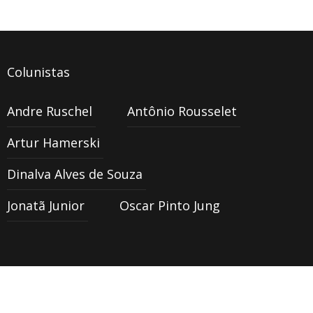
Colunistas
Andre Ruschel
Antônio Rousselet
Artur Hamerski
Dinalva Alves de Souza
Jonatã Junior
Oscar Pinto Jung
Copyright © 2016 Todos os diretos
Back to top
reservados Jornal O Mensageiro -
Criação de