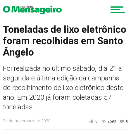
Educação
Toneladas de lixo eletrônico
foram recolhidas em Santo
Região
Ângelo
Foi realizada no último sábado, dia 21 a
Esportes
segunda e última edição da campanha
de recolhimento de lixo eletrônico deste
ano. Em 2020 já foram coletadas 57
Cultura
toneladas...
24 de novembro de 2020
0
2690
0
Turismo