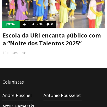
JORNAL
0
2884
0
Escola da URI encanta público com
a “Noite dos Talentos 2025”
10 meses atrás
Colunistas
Andre Ruschel
Antônio Rousselet
Artur Hamerski