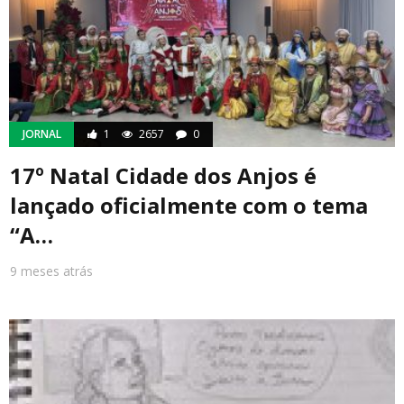
JORNAL
1
2657
0
17º Natal Cidade dos Anjos é
lançado oficialmente com o tema
“A…
9 meses atrás