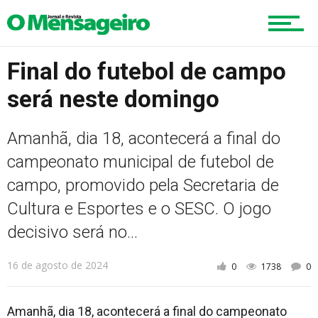
Educação
Final do futebol de campo
será neste domingo
Região
Amanhã, dia 18, acontecerá a final do
campeonato municipal de futebol de
Esportes
campo, promovido pela Secretaria de
Cultura e Esportes e o SESC. O jogo
decisivo será no...
Cultura
16 de agosto de 2024
0
1738
0
Turismo
Amanhã, dia 18, acontecerá a final do campeonato