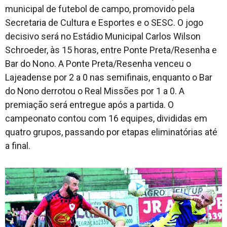
municipal de futebol de campo, promovido pela
Secretaria de Cultura e Esportes e o SESC. O jogo
decisivo será no Estádio Municipal Carlos Wilson
Cidade
Schroeder, às 15 horas, entre Ponte Preta/Resenha e
Bar do Nono. A Ponte Preta/Resenha venceu o
Lajeadense por 2 a 0 nas semifinais, enquanto o Bar
Meio Ambiente
do Nono derrotou o Real Missões por 1 a 0. A
premiação será entregue após a partida. O
campeonato contou com 16 equipes, divididas em
Cotidiano
quatro grupos, passando por etapas eliminatórias até
a final.