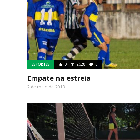
ESPORTES
0
2628
0
Empate na estreia
2 de maio de 2018