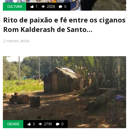
CULTURA
1
2028
0
Rito de paixão e fé entre os ciganos
Rom Kalderash de Santo…
2 meses atrás
CIDADE
3
2795
0