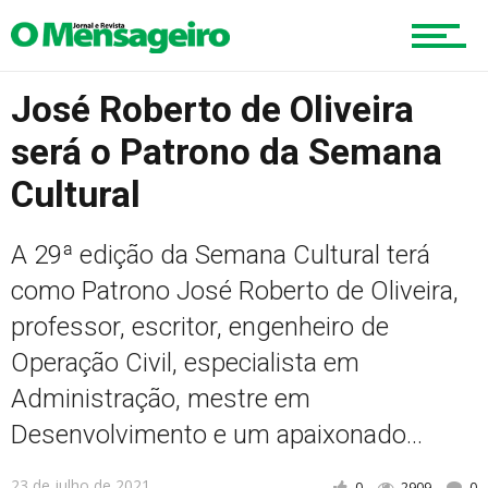
Cultura
José Roberto de Oliveira
será o Patrono da Semana
Turismo
Cultural
Cidade
A 29ª edição da Semana Cultural terá
como Patrono José Roberto de Oliveira,
professor, escritor, engenheiro de
Meio Ambiente
Operação Civil, especialista em
Administração, mestre em
Desenvolvimento e um apaixonado...
Cotidiano
23 de julho de 2021
0
2909
0