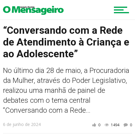
Cultura
“Conversando com a Rede
de Atendimento à Criança e
Turismo
ao Adolescente”
Cidade
No último dia 28 de maio, a Procuradoria
da Mulher, através do Poder Legislativo,
realizou uma manhã de painel de
Meio Ambiente
debates com o tema central
“Conversando com a Rede...
Cotidiano
6 de junho de 2024
0
1494
0