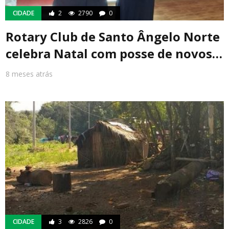
CIDADE
2
2790
0
Rotary Club de Santo Ângelo Norte
celebra Natal com posse de novos…
8 meses atrás
CIDADE
3
2826
0