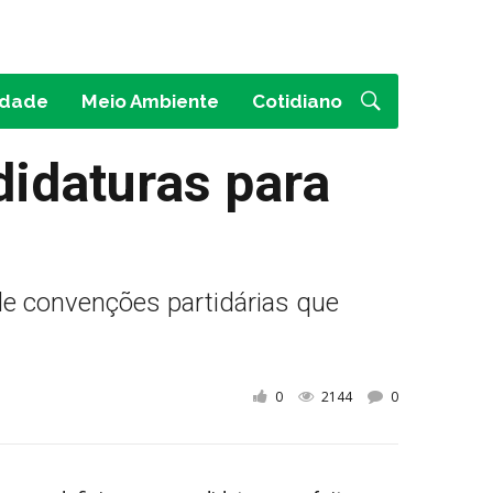
idade
Meio Ambiente
Cotidiano
idaturas para
de convenções partidárias que
0
2144
0