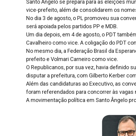
Santo Ângelo se prepara para as eleições mun
vice-prefeito, além de consolidarem os nome
No dia 3 de agosto, o PL promoveu sua conven
será apoiada pelos partidos PP e MDB.
Um dia depois, em 4 de agosto, o PDT também 
Cavalheiro como vice. A coligação do PDT con
No mesmo dia, a Federação Brasil da Esperanç
prefeito e Volmari Carneiro como vice.
O Republicanos, por sua vez, havia definido 
disputar a prefeitura, com Gilberto Kerber co
Além das candidaturas ao Executivo, as con
foram referendados para concorrer às vagas 
A movimentação política em Santo Ângelo prom