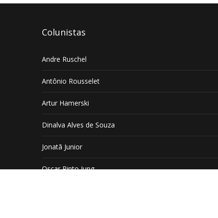
Colunistas
Andre Ruschel
Antônio Rousselet
Artur Hamerski
Dinalva Alves de Souza
Jonatã Junior
Oscar Pinto Jung
Copyright © 2016 Todos os diretos reservados Jornal 