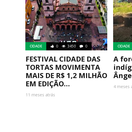
CIDADE
0
3450
0
CIDADE
FESTIVAL CIDADE DAS
A for
TORTAS MOVIMENTA
indí
MAIS DE R$ 1,2 MILHÃO
Ânge
EM EDIÇÃO…
4 meses 
11 meses atrás