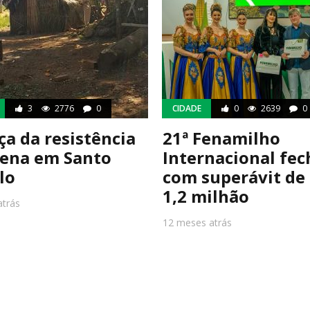
3
2776
0
CIDADE
0
2639
0
ça da resistência
21ª Fenamilho
gena em Santo
Internacional fec
lo
com superávit de
1,2 milhão
atrás
12 meses atrás