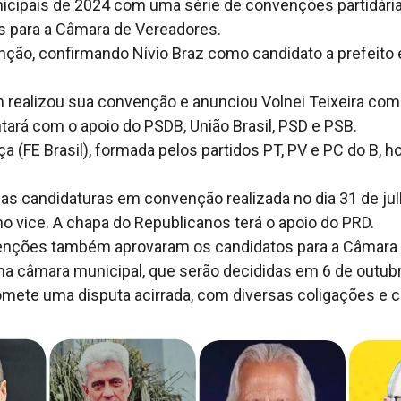
icipais de 2024 com uma série de convenções partidárias
s para a Câmara de Vereadores.
ção, confirmando Nívio Braz como candidato a prefeito e
realizou sua convenção e anunciou Volnei Teixeira como
tará com o apoio do PSDB, União Brasil, PSD e PSB.
a (FE Brasil), formada pelos partidos PT, PV e PC do B,
suas candidaturas em convenção realizada no dia 31 de ju
mo vice. A chapa do Republicanos terá o apoio do PRD.
venções também aprovaram os candidatos para a Câmara
na câmara municipal, que serão decididas em 6 de outubr
ete uma disputa acirrada, com diversas coligações e ca