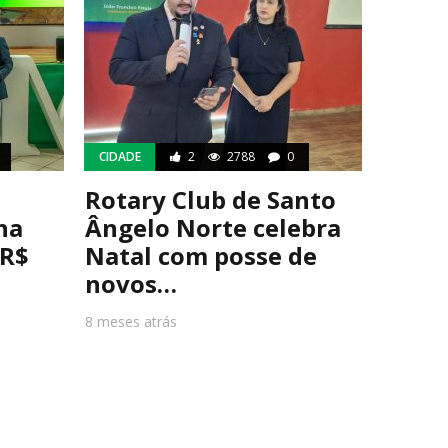
CIDADE
2
2788
0
Rotary Club de Santo
ha
Ângelo Norte celebra
 R$
Natal com posse de
novos…
8 meses atrás