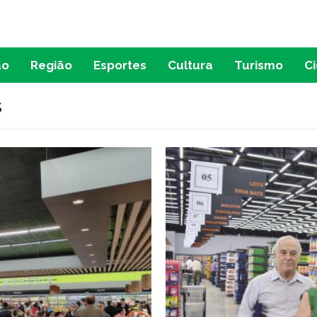
ão
Região
Esportes
Cultura
Turismo
C
s