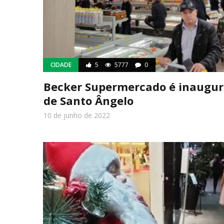
CIDADE
5
5777
0
Becker Supermercado é inaugur
de Santo Ângelo
10 de junho de 2022