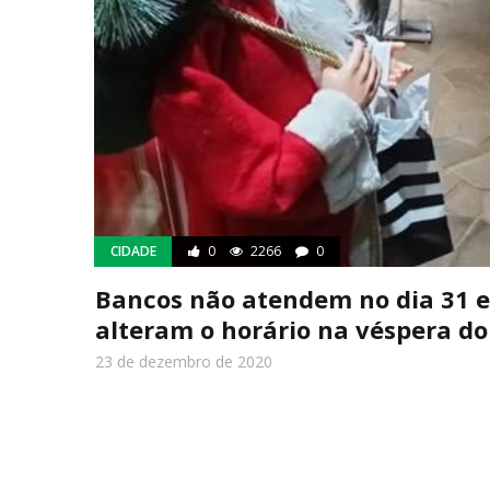
CIDADE
0
2266
0
Bancos não atendem no dia 31 
alteram o horário na véspera do
23 de dezembro de 2020