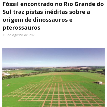
Fóssil encontrado no Rio Grande do
Sul traz pistas inéditas sobre a
Turismo
origem de dinossauros e
pterossauros
Cidade
18 de agosto de 2023
Meio Ambiente
Cotidiano