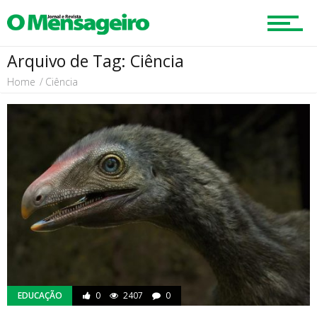
Mobilidade
Arquivo de Tag: Ciência
Home
Ciência
Educação
Região
Esportes
Cultura
EDUCAÇÃO
0
2407
0