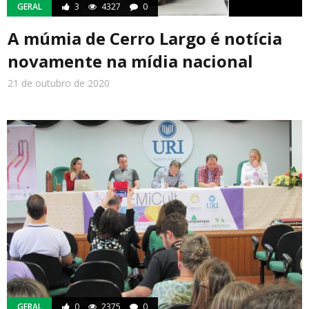
GERAL
3
4327
0
A múmia de Cerro Largo é notícia
novamente na mídia nacional
21 de outubro de 2020
GERAL
0
2375
0