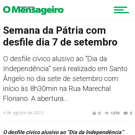
Esportes
Semana da Pátria com
Cultura
desfile dia 7 de setembro
O desfile cívico alusivo ao "Dia da
Turismo
Independência" será realizado em Santo
Ângelo no dia sete de setembro com
início às 8h30min na Rua Marechal
Cidade
Floriano. A abertura...
4 de agosto de 2023
0
1370
0
Meio Ambiente
O desfile cívico alusivo ao “Dia da Independência”