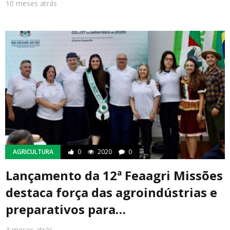
10 meses atrás
AGRICULTURA
0
2020
0
Lançamento da 12ª Feaagri Missões
destaca força das agroindústrias e
preparativos para…
3 meses atrás