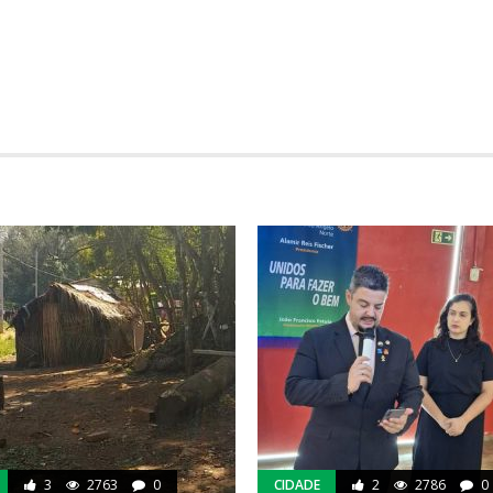
3
2763
0
CIDADE
2
2786
0