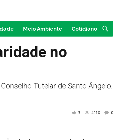
idade
Meio Ambiente
Cotidiano
aridade no
 Conselho Tutelar de Santo Ângelo.
3
4210
0