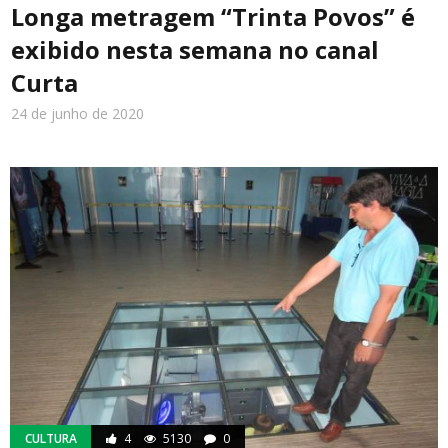
Longa metragem “Trinta Povos” é
exibido nesta semana no canal
Curta
24 de junho de 2020
CULTURA
4
5130
0