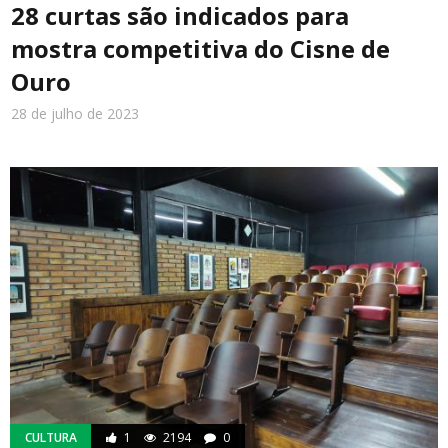
28 curtas são indicados para
mostra competitiva do Cisne de
Meio Ambiente
Ouro
28 de julho de 2023
Cotidiano
CULTURA
1
2194
0