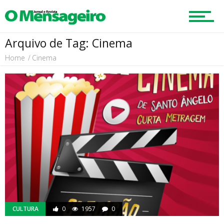
Região
Arquivo de Tag: Cinema
Home
Cinema
Esportes
Cultura
Turismo
Cidade
CULTURA
0
1957
0