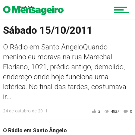
Educação
Sábado 15/10/2011
Região
O Rádio em Santo ÂngeloQuando
menino eu morava na rua Marechal
Esportes
Floriano, 1021, prédio antigo, demolido,
endereço onde hoje funciona uma
lotérica. No final das tardes, costumava
Cultura
ir...
24 de outubro de 2011
3
4937
0
Turismo
O Rádio em Santo Ângelo