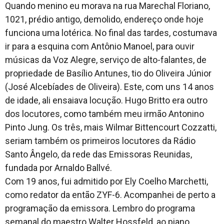
Quando menino eu morava na rua Marechal Floriano,
Cidade
1021, prédio antigo, demolido, endereço onde hoje
funciona uma lotérica. No final das tardes, costumava
ir para a esquina com Antônio Manoel, para ouvir
Meio Ambiente
músicas da Voz Alegre, serviço de alto-falantes, de
propriedade de Basílio Antunes, tio do Oliveira Júnior
(José Alcebíades de Oliveira). Este, com uns 14 anos
Cotidiano
de idade, ali ensaiava locução. Hugo Britto era outro
dos locutores, como também meu irmão Antonino
Pinto Jung. Os três, mais Wilmar Bittencourt Cozzatti,
seriam também os primeiros locutores da Rádio
Santo Ângelo, da rede das Emissoras Reunidas,
fundada por Arnaldo Ballvé.
Com 19 anos, fui admitido por Ely Coelho Marchetti,
como redator da então ZYF-6. Acompanhei de perto a
programação da emissora. Lembro do programa
semanal do maestro Walter Hossfeld, ao piano,