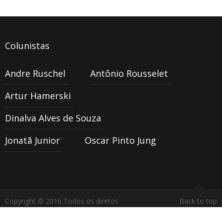
Colunistas
Andre Ruschel
Antônio Rousselet
Artur Hamerski
Dinalva Alves de Souza
Jonatã Junior
Oscar Pinto Jung
Copyright © 2016 Todos os diretos
Back to top
reservados Jornal O Mensageiro -
Criação de