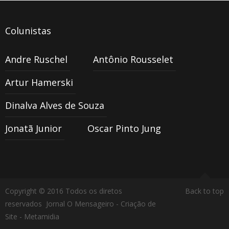
Colunistas
Andre Ruschel
Antônio Rousselet
Artur Hamerski
Dinalva Alves de Souza
Jonatã Junior
Oscar Pinto Jung
Copyright © 2016 Todos os diretos
Back to top
reservados Jornal O Mensageiro -
Criação de
Site - Metamidia