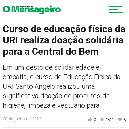
Cultura
Curso de educação física da
URI realiza doação solidária
Turismo
para a Central do Bem
Em um gesto de solidariedade e
Cidade
empatia, o curso de Educação Física da
URI Santo Ângelo realizou uma
significativa doação de produtos de
Meio Ambiente
higiene, limpeza e vestuário para...
28 de junho de 2024
0
1611
0
Cotidiano