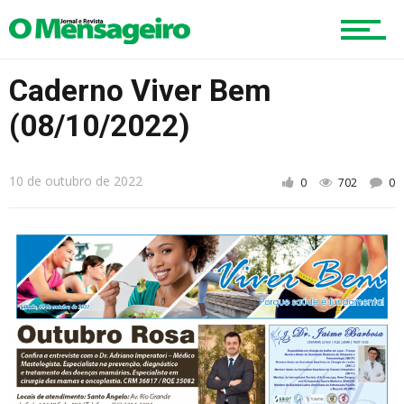
Mobilidade
Caderno Viver Bem
(08/10/2022)
Educação
10 de outubro de 2022
0
702
0
Região
Esportes
Cultura