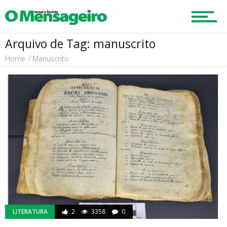
Início
Arquivo de Tag: manuscrito
Geral
Home
Manuscrito
Mobilidade
Educação
Região
LITERATURA
2
3358
0
Esportes