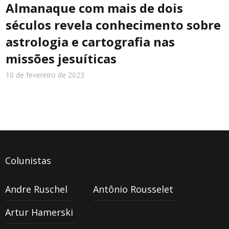
Almanaque com mais de dois
séculos revela conhecimento sobre
astrologia e cartografia nas
Cultura
missões jesuíticas
10 de fevereiro de 2023
Turismo
Cidade
Colunistas
Meio Ambiente
Andre Ruschel
Antônio Rousselet
Artur Hamerski
Cotidiano