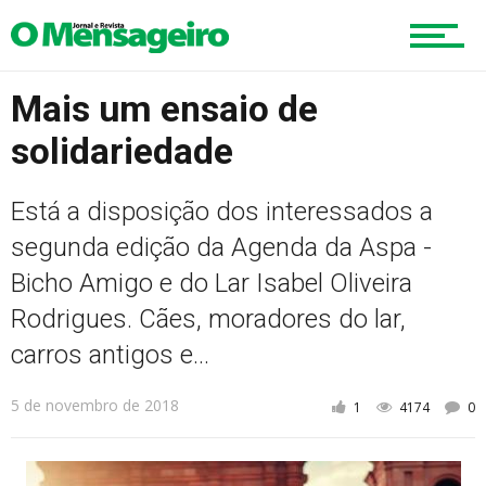
Cultura
Mais um ensaio de
solidariedade
Turismo
Está a disposição dos interessados a
Cidade
segunda edição da Agenda da Aspa -
Bicho Amigo e do Lar Isabel Oliveira
Rodrigues. Cães, moradores do lar,
Meio Ambiente
carros antigos e...
5 de novembro de 2018
1
4174
0
Cotidiano