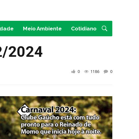
idade
Meio Ambiente
Cotidiano
2/2024
0
1186
0