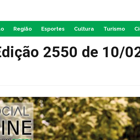
ão
Região
Esportes
Cultura
Turismo
C
Edição 2550 de 10/0