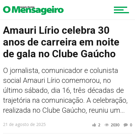
Esportes
Amauri Lírio celebra 30
anos de carreira em noite
Cultura
de gala no Clube Gaúcho
Turismo
O jornalista, comunicador e colunista
social Amauri Lírio comemorou, no
último sábado, dia 16, três décadas de
Cidade
trajetória na comunicação. A celebração,
realizada no Clube Gaúcho, reuniu um...
Meio Ambiente
21 de agosto de 2025
2
2030
0