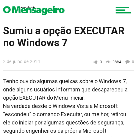
Mobilidade
Sumiu a opção EXECUTAR
no Windows 7
Educação
2 de julho de 2014
0
3884
0
Região
Tenho ouvido algumas queixas sobre o Windows 7,
onde alguns usuários informam que desapareceu a
opção EXECUTAR do Menu Iniciar.
Esportes
Na verdade desde o Windows Vista a Microsoft
“escondeu” o comando Executar, ou melhor, retirou
ele do iniciar por algumas questões de segurança,
Cultura
segundo engenheiros da própria Microsoft.